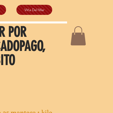
Viña Del Mar
R POR
CADOPAGO,
ITO
2-35 manteca 1 kilo