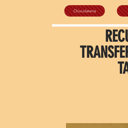
Chocolatería
REC
TRANSFE
T