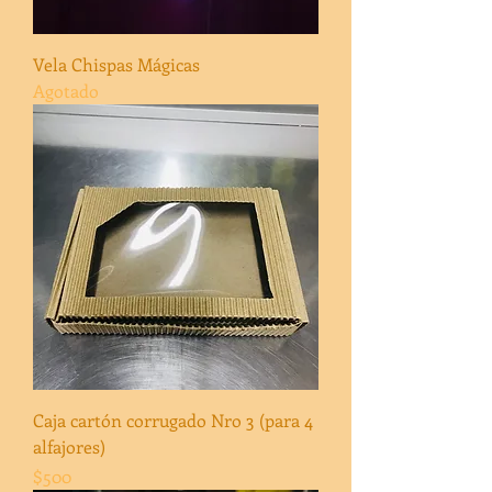
Vela Chispas Mágicas
Agotado
Caja cartón corrugado Nro 3 (para 4
alfajores)
Precio
$500