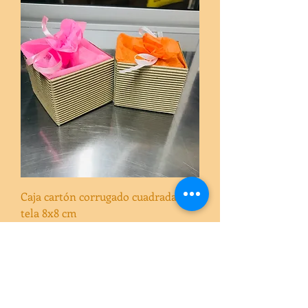
Caja cartón corrugado cuadrada con
tela 8x8 cm
Agotado