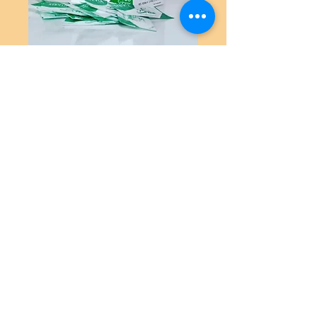
Stevia 100 sobres
Precio
$4.000
Agotado
Stevia libre de sodio 0% calorías 
Usa este código postal
8340422