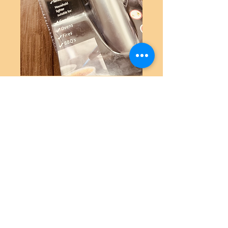
Soplete chico
Precio
$5.990
Agotado
Soplete para uso en repostería 