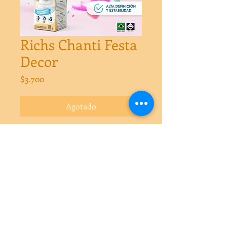
Richs Chanti Festa
Decor
Precio
$3.700
Agotado
Chanti Festa Decor es una crema
vegetal versátil con gran consistencia
que se puede utilizar en diferentes
preparaciones de repostería.
Es ideal para rellenar, cubrir y decorar
tortas, pasteles y otros productos de
pastelería.
Formatos: