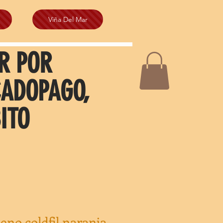
Viña Del Mar
R POR
CADOPAGO,
ITO
leno coldfil naranja