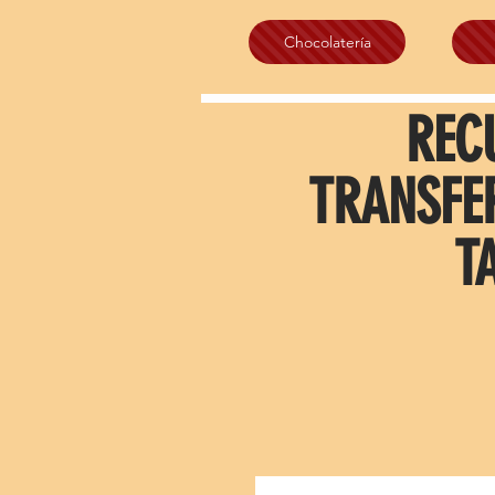
Chocolatería
REC
TRANSFE
T