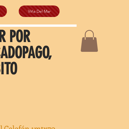
Viña Del Mar
R POR
CADOPAGO,
ITO
el Celofán 1mtx70