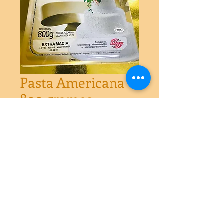
Pasta Americana
800 gramos
Precio
$5.650
Agotado
Pasta americana. Peso líquido 800 
gramosRinde una torta  redonda de 30 
centímetros o una torta rectangular 
de 25x35 centímetros 