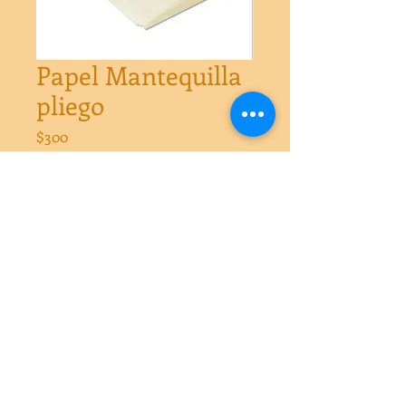
Papel Mantequilla
pliego
Precio
$300
Cantidad
*
Agregar al carrito
Papel Mantequilla pliego
$250 cada pliego