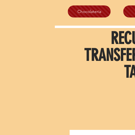
Chocolatería
REC
TRANSFE
T