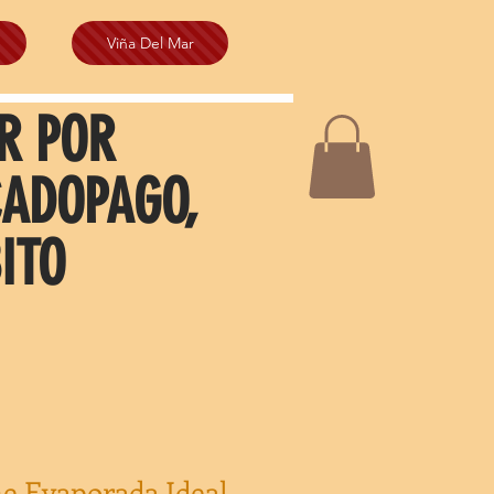
Viña Del Mar
R POR
CADOPAGO,
ITO
he Evaporada Ideal