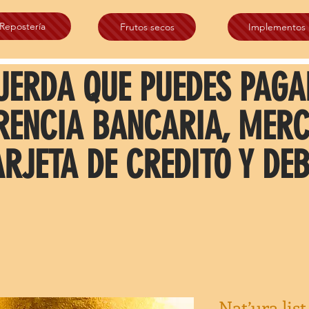
Repostería
Frutos secos
Implementos
UERDA QUE PUEDES PAGA
RENCIA BANCARIA, MER
ARJETA DE CREDITO Y DEB
Nat’ura lis