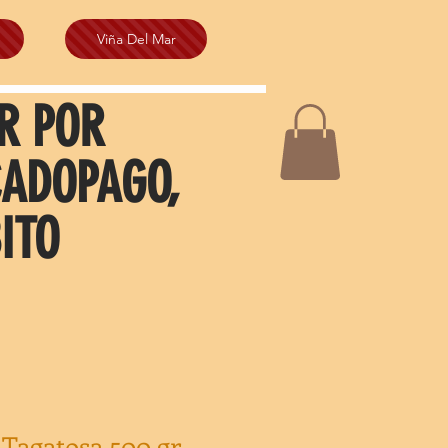
Viña Del Mar
R POR
CADOPAGO,
ITO
t Tagatosa 500 gr.