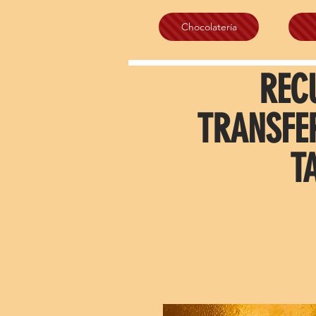
Chocolatería
REC
TRANSFE
T