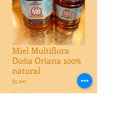
Miel Multiflora
Doña Oriana 100%
natural
Precio
$5.200
Formato
*
Cantidad
*