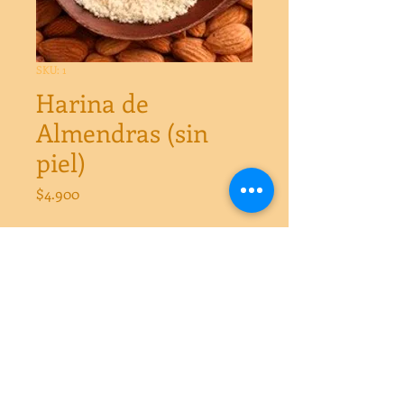
SKU: 1
Harina de
Almendras (sin
piel)
Precio
$4.900
Cantidad
*
Cantidad
*
Agregar al carrito