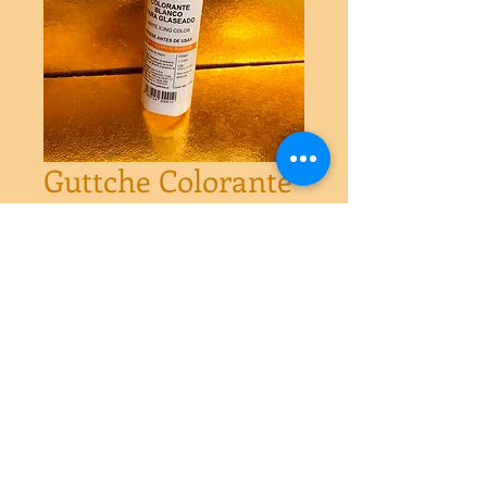
Guttche Colorante
Blanco para
Glaseado 60 gr
Precio
$6.990
Agotado
Colorante blanco para glaseado 

60 gramos