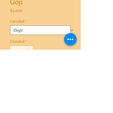
Goji
Precio
$3.000
Cantidad
*
Cantidad
*
Agregar al carrito
Goji 100 gr
Goji 250 gr
Goji 500 gr
Goji 1 kg
Goji 5 kg