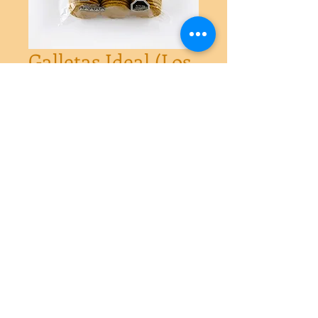
Galletas Ideal (Los
lagos) 750 gr
Precio
$4.500
Agotado
Galletas para hacer alfajores. 
Usa este código postal
8340422