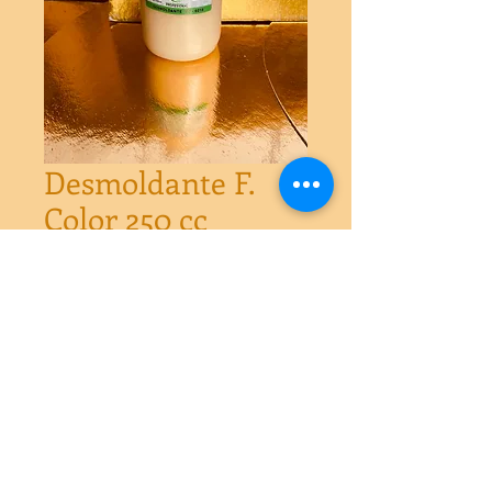
Desmoldante F.
Color 250 cc
Precio
$3.400
Cantidad
*
Agregar al carrito
Desmoldante marca food color 250 cc