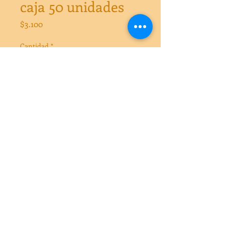
caja 50 unidades
Precio
$3.100
Cantidad
*
Agregar al carrito
Cuchuflis rellenos con manjar Caja 50 
unidades 
Usa este código postal
8340422