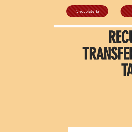
Chocolatería
REC
TRANSFE
T