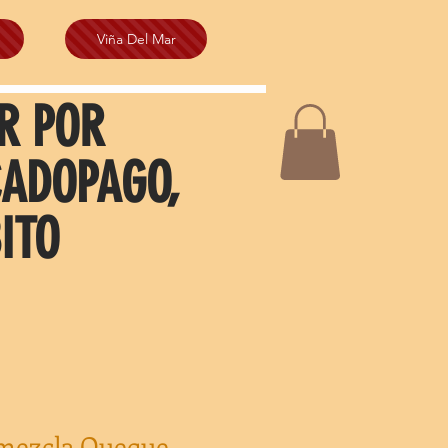
Viña Del Mar
R POR
CADOPAGO,
ITO
emezcla Queque