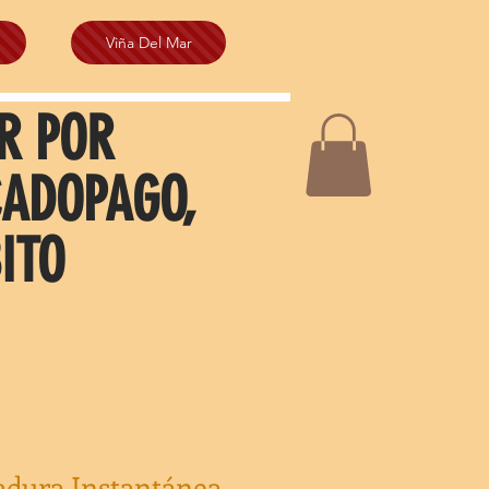
Viña Del Mar
R POR
CADOPAGO,
ITO
vadura Instantánea