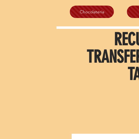
Chocolatería
REC
TRANSFE
T