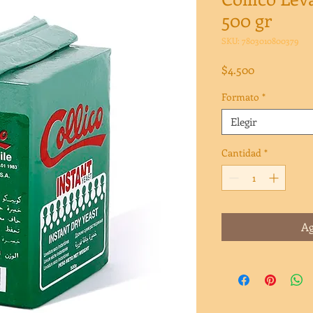
500 gr
SKU: 7803010800379
Precio
$4.500
Formato
*
Elegir
Cantidad
*
Ag