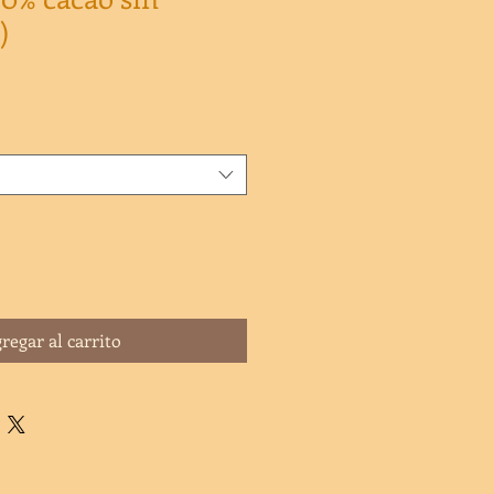
)
regar al carrito