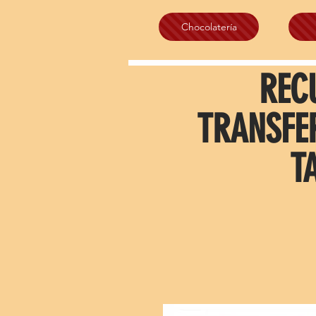
Chocolatería
REC
TRANSFE
T