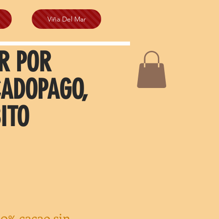
Viña Del Mar
R POR
CADOPAGO,
ITO
0% cacao sin