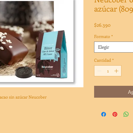
azúcar (809
Precio
$26.390
Formato
*
Elegir
Cantidad
*
Ag
acao sin azúcar Neucober