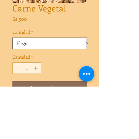
Carne Vegetal
Precio
$2.500
Cantidad
*
Cantidad
*
Agregar al carrito
Carne Vegetal variantes 1 kg, 500 grs y
saco 12 kilos
La Carne de Soya es ideal como
alternativa a la carne de vacuno, en