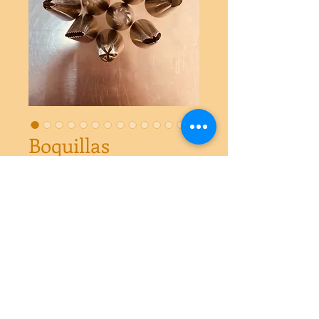
Boquillas
Precio
$2.290
Agotado
Boquillas grandesModelos:112: 
hoja123: pétalo 124: pétalo 234: pasto 
895: canastillo 343: estrella 108L: 
rosetón 1M: rosetón o flor 343: rosetón 
190: 2A803: 2MM: escritura 2F: