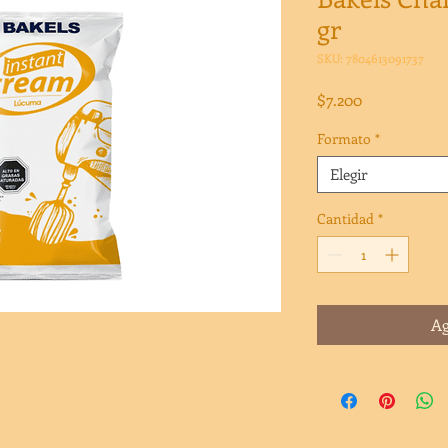
gr
SKU: 7804613091737
Precio
$7.200
Formato
*
Elegir
Cantidad
*
Ag