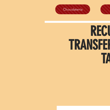
Chocolatería
REC
TRANSFE
T