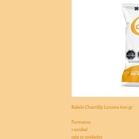
Bakels Chantilly Lucuma 600 gr
Formatos:
1 unidad
caja 10 unidades