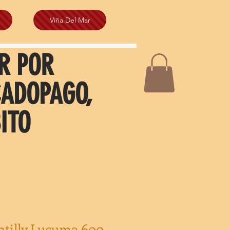
Viña Del Mar
R POR
CADOPAGO,
ITO
ntilly Lucuma 600