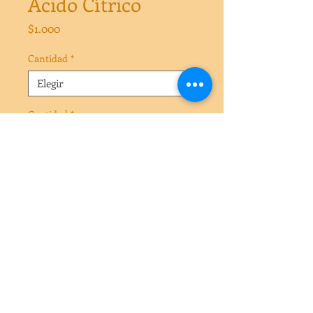
Ácido Cítrico
Precio
$1.000
Cantidad
*
Cantidad
*
Agregar al carrito
Acido Citrico 100 gr
Acido Citrico 250 gr
Acido Citrico 500 gr