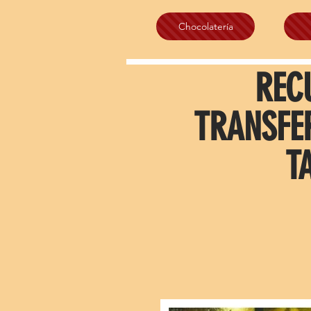
Chocolatería
REC
TRANSFE
T