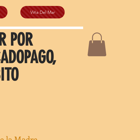
Viña Del Mar
R POR
CADOPAGO,
ITO
de la Madre